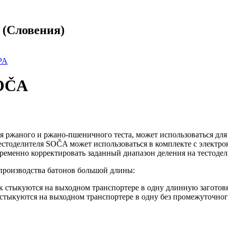
 (Словения)
PA
SOČA
 ржаного и ржано-пшеничного теста, может использоваться для
тестоделителя SOČA может использоваться в комплекте с элект
временно корректировать заданный диапазон деления на тестоде
производства батонов большой длины:
к стыкуются на выходном транспортере в одну длинную заготов
тыкуются на выходном транспортере в одну без промежуточного