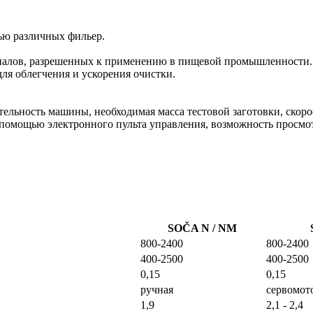
ью различных фильер.
.
ериалов, разрешенных к применению в пищевой промышленности.
ля облегчения и ускорения очистки.
льность машины, необходимая масса тестовой заготовки, скорос
 помощью электронного пульта управления, возможность просмо
SOČA N / NM
800-2400
800-2400
400-2500
400-2500
0,15
0,15
ручная
сервомот
1,9
2,1 - 2,4