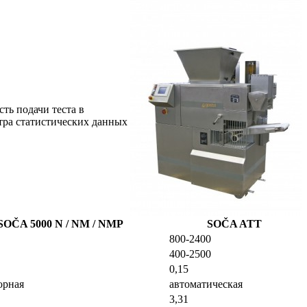
ть подачи теста в
тра статистических данных
SOČA 5000 N / NM / NMP
SOČA ATT
800-2400
400-2500
0,15
орная
автоматическая
3,31