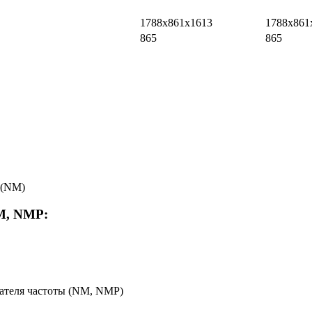
1788x861x1613
1788x861
865
865
 (NM)
M, NMP:
вателя частоты (NM, NMP)